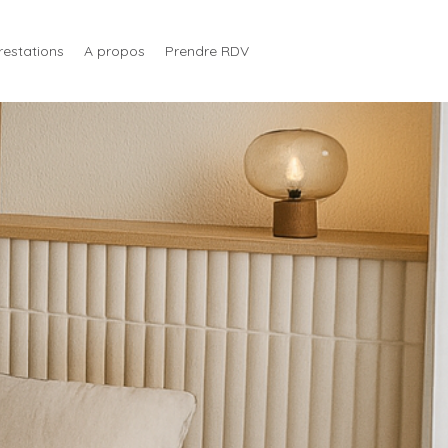
restations
A propos
Prendre RDV